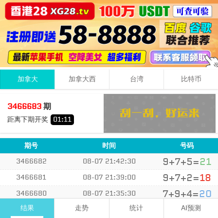
加拿大
加拿大西
台湾
比特币
7
9
1
17
3466683
期
+
+
=
距离下期开奖
01
:
11
大
单
期号
时间
号码
9+7+5=
21
3466682
08-07 21:42:30
9+7+2=
18
3466681
08-07 21:39:00
7+9+4=
20
3466680
08-07 21:35:30
2+0+1=
03
结果
走势
统计
AI预测
3466679
08-07 21:32:00